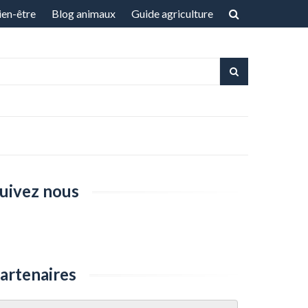
ien-être
Blog animaux
Guide agriculture
uivez nous
artenaires