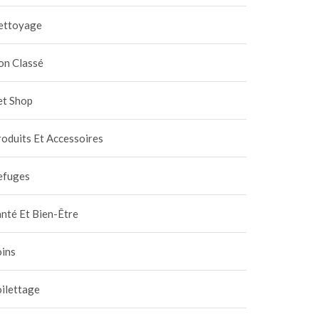
ettoyage
on Classé
et Shop
oduits Et Accessoires
efuges
nté Et Bien-Être
oins
ilettage