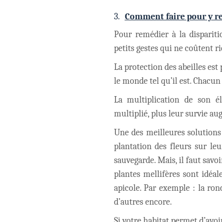
3.
Comment faire pour y r
Pour remédier à la dispariti
petits gestes qui ne co
û
tent r
La protection des abeilles est
le monde tel qu’il est. Chacun
La multiplication de son é
multiplié, plus leur survie a
Une des meilleures solutions 
plantation des fleurs sur leu
sauvegarde. Mais, il faut savo
plantes mellifères sont idéal
apicole. Par exemple : la ronc
d’autres encore.
Si votre habitat permet d’avoir