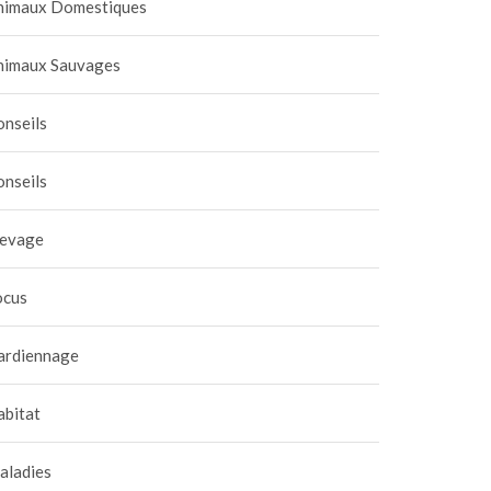
nimaux Domestiques
nimaux Sauvages
onseils
onseils
levage
ocus
ardiennage
abitat
aladies