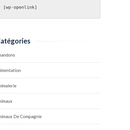
[wp-openlink]
atégories
bandons
limentation
nimalerie
nimaux
nimaux De Compagnie