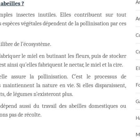
A
abeilles ?
les insectes inutiles. Elles contribuent sur tout
A
espèces végétales dépendent de la pollinisation par ces
C
uilibre de l’écosystème.
C
fabriquer le miel en b
u
t
i
nant les fleurs, puis de stocker
st ainsi qu’elles fabriquent le nectar, le miel et la cire.
E
lle assure la pollinisation. C’est le processus de
F
s maintiennent la nature en vie. Si elles disparaissent,
its, de légumes n’existeront plus.
G
dépend aussi du travail des abeilles domestiques ou
ons pas de récolte.
H
M