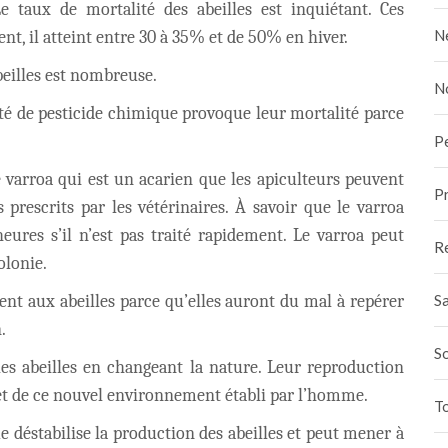
e taux de mortalité des abeilles est inquiétant. Ces
N
t, il atteint entre 30 à 35% et de 50% en hiver.
beilles est nombreuse.
N
ité de pesticide chimique provoque leur mortalité parce
.
P
le varroa qui est un acarien que les apiculteurs peuvent
Pr
prescrits par les vétérinaires. À savoir que le varroa
ures s’il n’est pas traité rapidement. Le varroa peut
R
olonie.
Sa
ent aux abeilles parce qu’elles auront du mal à repérer
.
S
les abeilles en changeant la nature. Leur reproduction
et de ce nouvel environnement établi par l’homme.
To
 déstabilise la production des abeilles et peut mener à