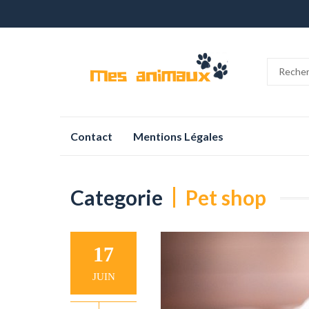
Aller
Contact
Mentions Légales
au
contenu
Categorie
Pet shop
17
JUIN