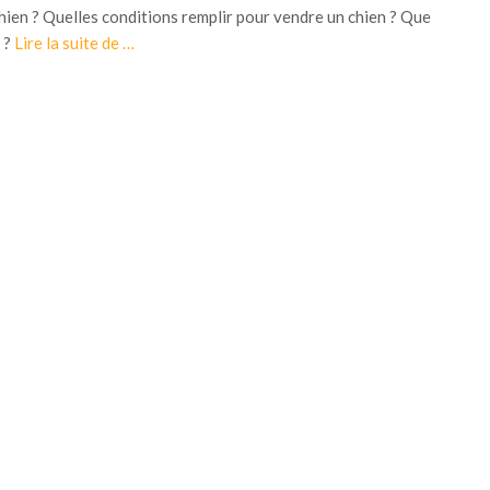
hien ? Quelles conditions remplir pour vendre un chien ? Que
à
 ?
Lire la suite de
…
p
r
o
p
o
s
V
e
n
t
e
e
t
a
c
h
a