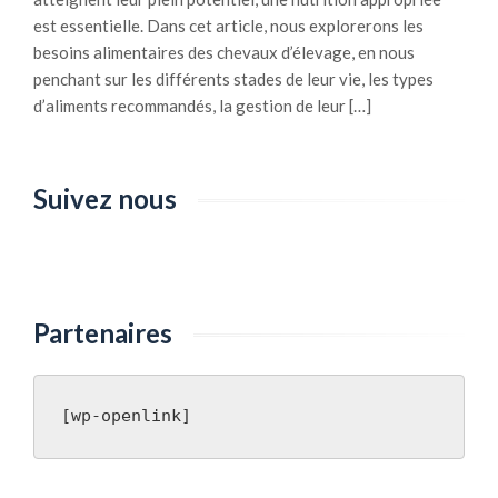
v
est essentielle. Dans cet article, nous explorerons les
a
besoins alimentaires des chevaux d’élevage, en nous
u
penchant sur les différents stades de leur vie, les types
x
d’aliments recommandés, la gestion de leur […]
:
l
e
Suivez nous
s
c
l
é
s
Partenaires
p
o
u
r
[wp-openlink]
f
o
r