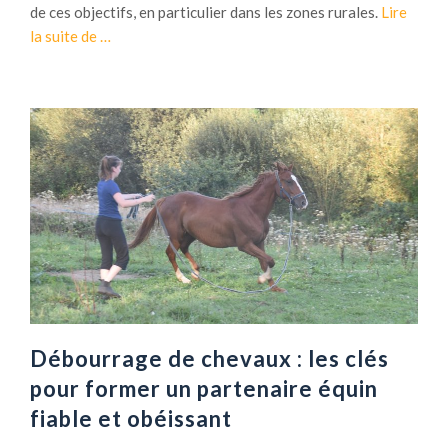
de ces objectifs, en particulier dans les zones rurales.
Lire
à
la suite de
…
p
r
o
p
o
s
C
o
m
m
e
n
t
Débourrage de chevaux : les clés
l
pour former un partenaire équin
’
fiable et obéissant
é
l