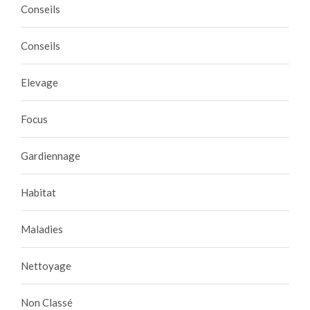
i
Conseils
n
f
Conseils
i
a
Elevage
b
l
e
Focus
e
t
Gardiennage
o
b
Habitat
é
i
Maladies
s
s
Nettoyage
a
n
t
Non Classé