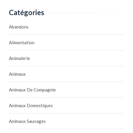
m
Catégories
e
r
Abandons
u
n
p
Alimentation
a
r
Animalerie
t
e
Animaux
n
a
Animaux De Compagnie
i
r
e
Animaux Domestiques
é
q
Animaux Sauvages
u