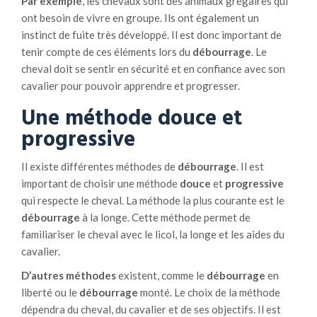
Par exemple
, les chevaux sont des animaux grégaires qui
e
ont besoin de vivre en groupe. Ils ont également un
d
instinct de fuite très développé. Il est donc important de
é
tenir compte de ces éléments lors du
débourrage
. Le
v
cheval doit se sentir en sécurité et en confiance avec son
e
cavalier pour pouvoir apprendre et progresser.
l
Une méthode douce et
o
p
progressive
p
e
Il existe différentes méthodes de
débourrage
. Il est
m
important de choisir une méthode
douce
et
progressive
e
qui respecte le cheval. La méthode la plus courante est le
n
débourrage
à la longe. Cette méthode permet de
t
familiariser le cheval avec le licol, la longe et les aides du
d
cavalier.
u
D’autres méthodes
existent, comme le
débourrage
en
r
liberté ou le
débourrage
monté. Le choix de la méthode
a
dépendra du cheval, du cavalier et de ses objectifs. Il est
b