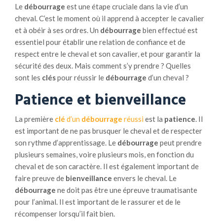
Le
débourrage
est une étape cruciale dans la vie d’un
e
cheval. C’est le moment où il apprend à accepter le cavalier
v
et à obéir à ses ordres. Un
débourrage
bien effectué est
a
essentiel pour établir une relation de confiance et de
g
respect entre le cheval et son cavalier, et pour garantir la
e
sécurité des deux. Mais comment s’y prendre ? Quelles
b
sont les
clés
pour réussir le
débourrage
d’un cheval ?
o
v
Patience et bienveillance
i
n
La première
clé
d’un
débourrage
réussi
est la
patience
. Il
p
est important de ne pas brusquer le cheval et de respecter
e
son rythme d’apprentissage. Le
débourrage
peut prendre
u
plusieurs semaines, voire plusieurs mois, en fonction du
t
cheval et de son caractère. Il est également important de
c
faire preuve de
bienveillance
envers le cheval. Le
o
débourrage
ne doit pas être une épreuve traumatisante
n
pour l’animal. Il est important de le rassurer et de le
t
récompenser lorsqu’il fait bien.