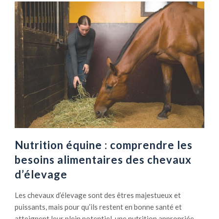
o
p
o
s
D
é
b
o
u
r
r
a
g
Nutrition équine : comprendre les
e
besoins alimentaires des chevaux
d
d’élevage
e
c
Les chevaux d’élevage sont des êtres majestueux et
h
puissants, mais pour qu’ils restent en bonne santé et
e
atteignent leur plein potentiel, une nutrition appropriée