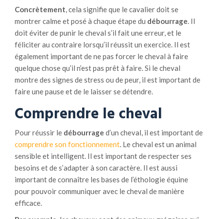
r
Concrètement
, cela signifie que le cavalier doit se
i
montrer calme et posé à chaque étape du
débourrage
. Il
b
doit éviter de punir le cheval s’il fait une erreur, et le
u
féliciter au contraire lorsqu’il réussit un exercice. Il est
e
également important de ne pas forcer le cheval à faire
r
quelque chose qu’il n’est pas prêt à faire. Si le cheval
a
montre des signes de stress ou de peur, il est important de
u
faire une pause et de le laisser se détendre.
x
o
Comprendre le cheval
b
j
Pour réussir le
débourrage
d’un cheval, il est important de
e
comprendre son fonctionnement
. Le cheval est un animal
c
sensible et intelligent. Il est important de respecter ses
t
besoins et de s’adapter à son caractère. Il est aussi
i
important de connaître les bases de l’éthologie équine
f
pour pouvoir communiquer avec le cheval de manière
s
efficace.
d