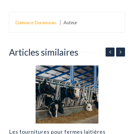
Dalmace Duranseau
Auteur
Articles similaires
n
P
l
Les fournitures pour fermes laitières