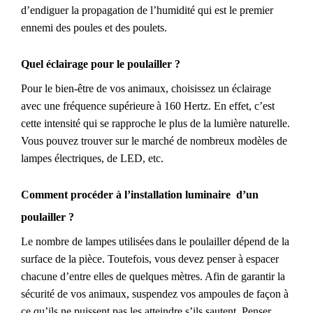
d’endiguer la propagation de l’humidité qui est le premier
ennemi des poules et des poulets.
Quel
éclairage
pour le poulailler ?
P
our le bien-être de
vos animaux
, choisissez un éclairage
avec
une fréquence supérieur
e
à
160 Hertz. En effet, c’est
cette intensité qui se rapproche le plus de la lumière naturelle.
Vous
pouvez trouver sur le marché de nombreux modèles de
lampes électriques, de LED, etc.
Comment procéder à l’installation
luminaire
d’
u
n
poulailler
?
Le nombre de lampe
s
utilis
ées
dans
l
e poulailler
dépend de
l
a
surface
de la pièce
.
Toutefois, vous devez penser
à
espac
er
chacune d’
entre elles
de quelques mètres.
Afin de garantir la
sécurité de vos animaux, suspendez vos ampoules de façon à
ce qu’
il
s
ne puissent
pas
les atteindre s’
il
s sautent
. Penser