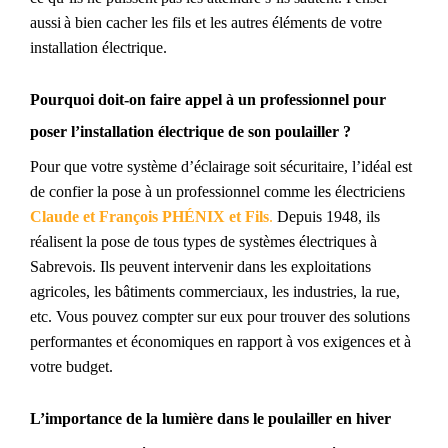
aussi
à
bien
cach
er
les fils et les autres éléments de
votre
installation électrique.
P
ourquoi doit-on faire appel à un professionnel
pour
poser l’installation électrique de son poulailler
?
Pour que
votre
système d’éclairage soit
sécuritaire,
l’idéal est
de confier la pose
à
un professionnel comme l
es électriciens
Claude et François PHÉNIX et Fils
.
Depuis 1948, ils
réalisent la pose de tous type
s
de système
s
électrique
s
à
Sabrevois. Ils peuvent intervenir dans les exploitations
agricoles, les
bâtiments commerciaux
, les industries, la rue,
etc. Vous pouvez compter sur eux pour
trouver
des solutions
performantes et économiques
en rapport à vos exigences et à
votre budget
.
L’importance de la lumière dans le poulailler en hiver