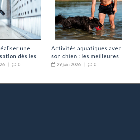
1
éaliser une
Activités aquatiques avec
sation dès les
son chien : les meilleures
signes
idées pour s’amuser en
026
|
0
29 juin 2026
|
0
ion ?
toute sécurité