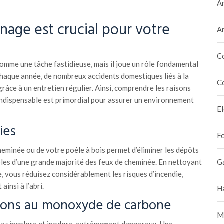
A
nage est crucial pour votre
A
C
omme une tâche fastidieuse, mais il joue un rôle fondamental
 Chaque année, de nombreux accidents domestiques liés à la
C
râce à un entretien régulier. Ainsi, comprendre les raisons
indispensable est primordial pour assurer un environnement
E
ies
F
eminée ou de votre poêle à bois permet d’éliminer les dépôts
bles d’une grande majorité des feux de cheminée. En nettoyant
G
, vous réduisez considérablement les risques d’incendie,
insi à l’abri.
H
ations au monoxyde de carbone
M