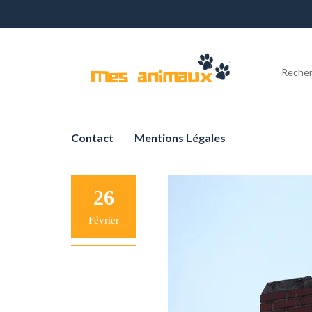
Aller
Contact
Mentions Légales
au
contenu
26
Février