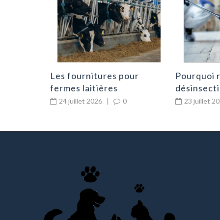
Les fournitures pour
Pourquoi r
fermes laitières
désinsecti
indispensables au
premiers 
24 juillet 2026
|
0
23 juillet 2
quotidien
d’infestat