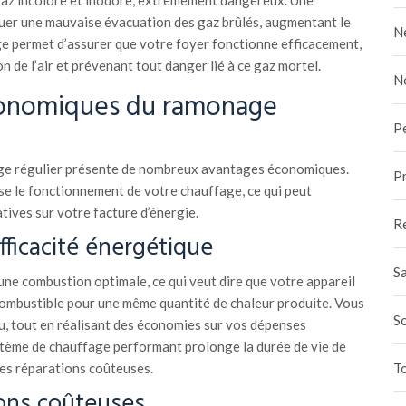
az incolore et inodore, extrêmement dangereux. Une
er une mauvaise évacuation des gaz brûlés, augmentant le
N
ge permet d’assurer que votre foyer fonctionne efficacement,
n de l’air et prévenant tout danger lié à ce gaz mortel.
N
conomiques du ramonage
P
nage régulier présente de nombreux avantages économiques.
Pr
se le fonctionnement de votre chauffage, ce qui peut
tives sur votre facture d’énergie.
R
fficacité énergétique
Sa
ne combustion optimale, ce qui veut dire que votre appareil
combustible pour une même quantité de chaleur produite. Vous
S
ru, tout en réalisant des économies sur vos dépenses
ystème de chauffage performant prolonge la durée de vie de
es réparations coûteuses.
To
ions coûteuses