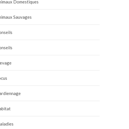
nimaux Domestiques
nimaux Sauvages
onseils
onseils
levage
ocus
ardiennage
abitat
aladies