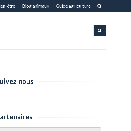
ien-être
Blog animaux
Guide agriculture
uivez nous
artenaires