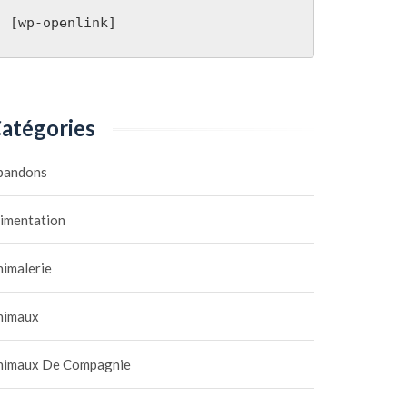
[wp-openlink]
atégories
bandons
limentation
nimalerie
nimaux
nimaux De Compagnie