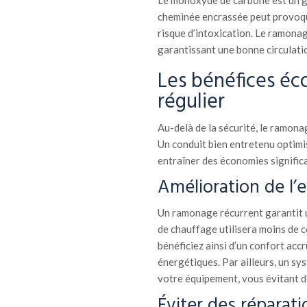
Le monoxyde de carbone est un g
cheminée encrassée peut provoqu
risque d’intoxication. Le ramona
garantissant une bonne circulatio
Les bénéfices é
régulier
Au-delà de la sécurité, le ramo
Un conduit bien entretenu optimi
entraîner des économies significa
Amélioration de l’e
Un ramonage récurrent garantit u
de chauffage utilisera moins de 
bénéficiez ainsi d’un confort acc
énergétiques. Par ailleurs, un s
votre équipement, vous évitant d
Éviter des réparat