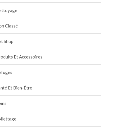
ettoyage
on Classé
et Shop
oduits Et Accessoires
efuges
nté Et Bien-Être
oins
ilettage