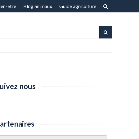
ien-être
Blog animaux
Guide agriculture
uivez nous
artenaires