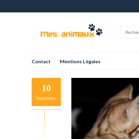
Aller
Contact
Mentions Légales
au
contenu
10
Septembre