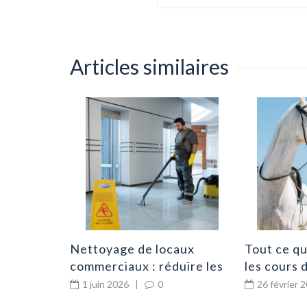
Articles similaires
hevaux :
mer un
fiable et
0
Nettoyage de locaux
Tout ce qu’
commerciaux : réduire les
les cours 
risques sanitaires
débutants
1 juin 2026
|
0
26 février 
efficacement