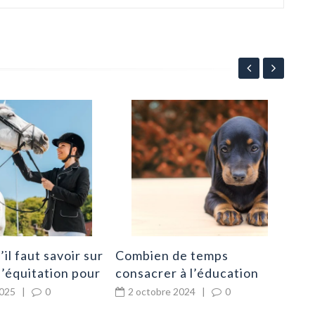
Con
dép
re
4
l’é
il faut savoir sur
Combien de temps
d’équitation pour
consacrer à l’éducation
d’un chiot chaque jour ?
2025
|
0
2 octobre 2024
|
0