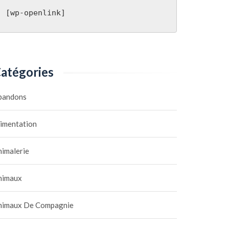
[wp-openlink]
atégories
bandons
limentation
nimalerie
nimaux
nimaux De Compagnie