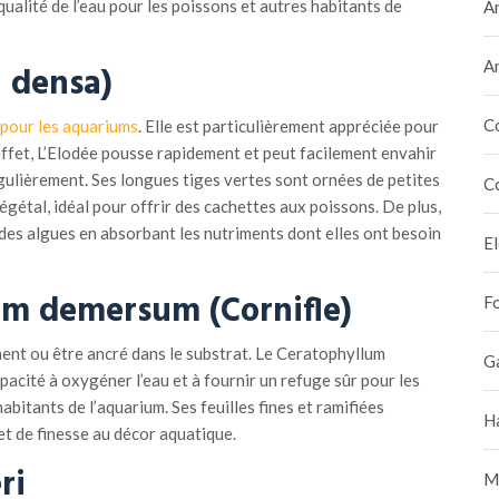
qualité de l’eau pour les poissons et autres habitants de
A
A
a densa)
C
 pour les aquariums
. Elle est particulièrement appréciée pour
effet, L’Elodée pousse rapidement et peut facilement envahir
 régulièrement. Ses longues tiges vertes sont ornées de petites
C
 végétal, idéal pour offrir des cachettes aux poissons. De plus,
 des algues en absorbant les nutriments dont elles ont besoin
E
um demersum (Cornifle)
F
ement ou être ancré dans le substrat. Le Ceratophyllum
G
cité à oxygéner l’eau et à fournir un refuge sûr pour les
abitants de l’aquarium. Ses feuilles fines et ramifiées
H
t de finesse au décor aquatique.
ri
M