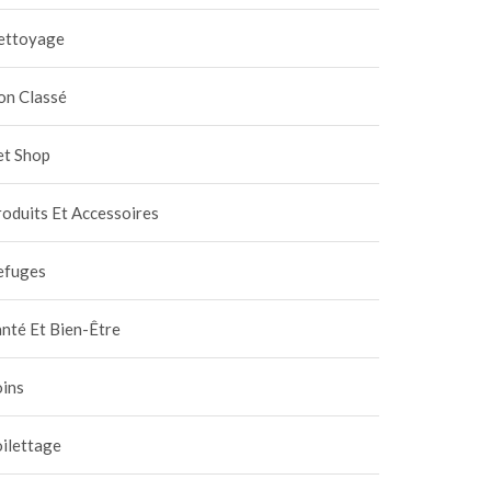
ettoyage
on Classé
et Shop
oduits Et Accessoires
efuges
nté Et Bien-Être
oins
ilettage