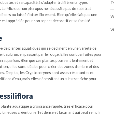
 robustes et sa capacité à s’adapter à différents types
Tr
u. Le Microsorum pteropus ne nécessite pas de substrat
décors ou laissé flotter librement. Bien qu’elle n’ait pas une
Vé
e est appréciée pour son aspect décoratif et sa facilité
V
e
 de plantes aquatiques qui se déclinent en une variété de
ert au brun, en passant par le rouge. Elles sont parfaites pour
à un aquarium. Bien que ces plantes poussent lentement et
ion, elles sont idéales pour créer des zones d’ombre et des
es. De plus, les Cryptocorynes sont assez résistantes et
ditions d’eau, mais elles nécessitent un substrat riche pour
ssiliflora
e plante aquatique à croissance rapide, très efficace pour
 plumeuses créent un effet dense et luxuriant qui peut remplir