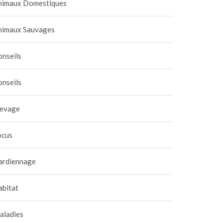
nimaux Domestiques
nimaux Sauvages
onseils
onseils
levage
ocus
ardiennage
abitat
aladies