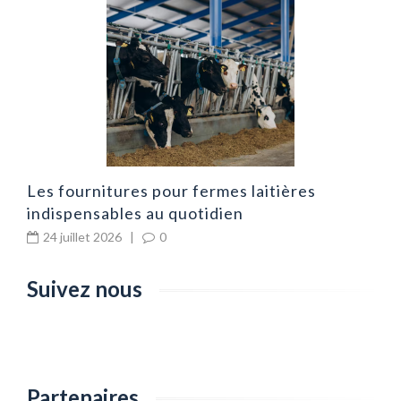
n
P
l
Les fournitures pour fermes laitières
indispensables au quotidien
24 juillet 2026
|
0
Suivez nous
Partenaires