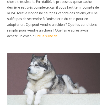
chose très simple. En réalité, le processus qui se cache
derrière est très complexe, car il vous faut tenir compte de
la loi. Tout le monde ne peut pas vendre des chiens, et il ne
suffit pas de se rendre à l’animalerie du coin pour en
adopter un. Qui peut vendre un chien ? Quelles conditions
remplir pour vendre un chien ? Que faire après avoir
à
acheté un chien ?
Lire la suite de
…
p
r
o
p
o
s
V
e
n
t
e
e