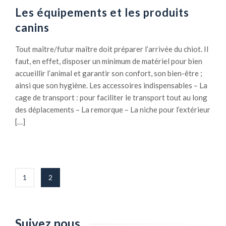
t
Les équipements et les produits
a
canins
c
h
Tout maître/futur maître doit préparer l’arrivée du chiot. Il
a
faut, en effet, disposer un minimum de matériel pour bien
t
accueillir l’animal et garantir son confort, son bien-être ;
d
ainsi que son hygiène. Les accessoires indispensables – La
e
cage de transport : pour faciliter le transport tout au long
c
des déplacements – La remorque – La niche pour l’extérieur
h
[…]
i
e
n
:
Pagination
q
1
2
des
u
publications
e
d
Suivez nous
i