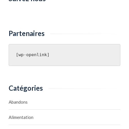
t
l
a
l
Partenaires
o
i
?
[wp-openlink]
Catégories
Abandons
Alimentation