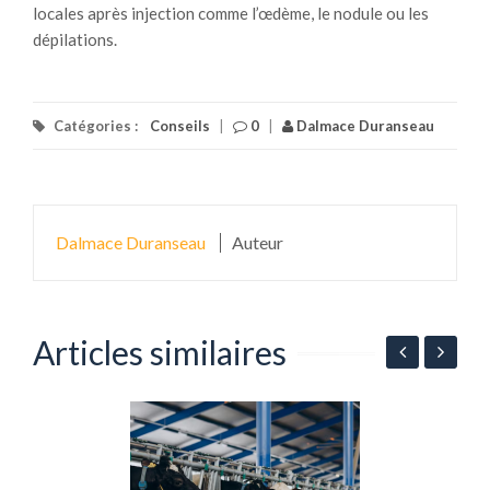
locales après injection comme l’œdème, le nodule ou les
dépilations.
Catégories :
Conseils
|
0
|
Dalmace Duranseau
Dalmace Duranseau
Auteur
Articles similaires
n
P
l