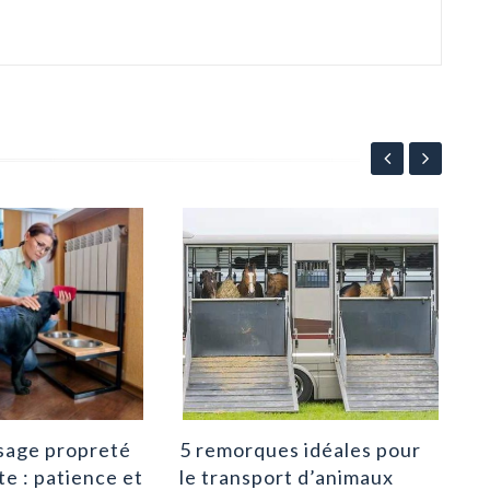
Bos
Bou
com
9
sage propreté
5 remorques idéales pour
te : patience et
le transport d’animaux