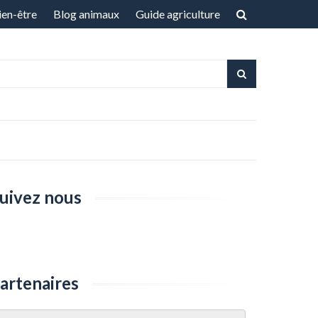
ien-être
Blog animaux
Guide agriculture
uivez nous
artenaires