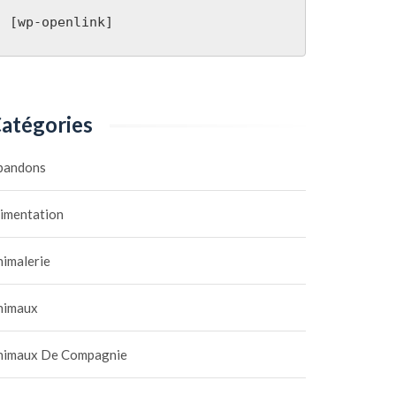
[wp-openlink]
atégories
bandons
limentation
nimalerie
nimaux
nimaux De Compagnie