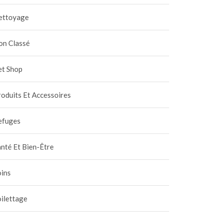
ettoyage
on Classé
et Shop
oduits Et Accessoires
efuges
nté Et Bien-Être
oins
ilettage