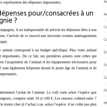
A
ires représentent des dépenses importantes.
 dépenses pour/consacrées à un
A
gnie ?
C
mpagnie, il est indispensable de prévoir les dépenses liées à son
ême, l’arrivée de ce nouvel ami nécessite certains aménagements
C
mpte.
e animal correspond à un budget spécifique. Plus votre animal
E
t importantes. De ce fait, ses premières années sont celles qui
ent
l’acquisition
de l’animal
et les équipements nécessaires pour
F
é sont également fréquents durant le jeune âge de l’animal et ils
importantes.
G
H
demment l’achat de l’animal. Le coût varie selon l’espèce que
ongeurs, comptez entre 10 et 100 €. Les oiseaux coûtent entre 7
M
le moins cher (à l’achat.) car, selon l’espèce, il ne coûte pas plus