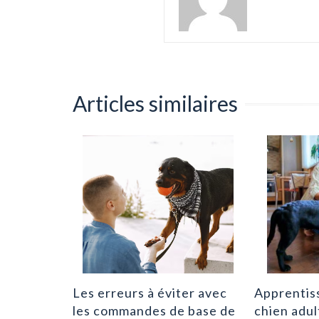
Articles similaires
 une
 qualité
?
|
0
Les erreurs à éviter avec
Apprentis
les commandes de base de
chien adul