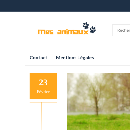
Aller
Contact
Mentions Légales
au
contenu
23
Février