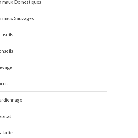
nimaux Domestiques
nimaux Sauvages
onseils
onseils
levage
ocus
ardiennage
abitat
aladies