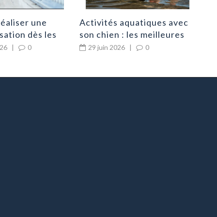
éaliser une
Activités aquatiques avec
sation dès les
son chien : les meilleures
signes
idées pour s’amuser en
026
|
0
29 juin 2026
|
0
ion ?
toute sécurité