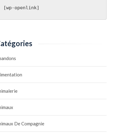
[wp-openlink]
atégories
bandons
limentation
nimalerie
nimaux
nimaux De Compagnie