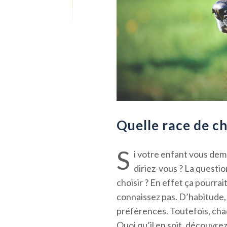
Quelle race de c
S
i votre enfant vous dema
diriez-vous ? La questi
choisir ? En effet ça pourrai
connaissez pas. D’habitude, 
préférences. Toutefois, chaq
Quoi qu’il en soit, découvre