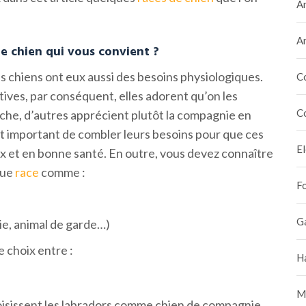
A
A
e chien qui vous convient ?
s chiens ont eux aussi des besoins physiologiques.
C
tives, par conséquent, elles adorent qu’on les
C
nche, d’autres apprécient plutôt la compagnie en
st important de combler leurs besoins pour que ces
E
x et en bonne santé. En outre, vous devez connaître
que
race
comme :
F
G
ie, animal de garde…)
e choix entre :
H
M
sissent les labradors comme chien de compagnie