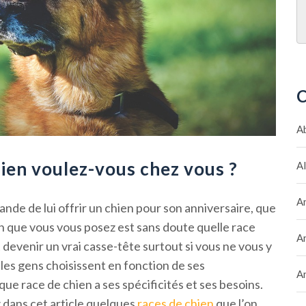
C
A
hien voulez-vous chez vous ?
A
A
nde de lui offrir un chien pour son anniversaire, que
on que vous vous posez est sans doute quelle race
A
t devenir un vrai casse-tête surtout si vous ne vous y
les gens choisissent en fonction de ses
A
ue race de chien a ses spécificités et ses besoins.
z dans cet article quelques
races de chien
que l’on