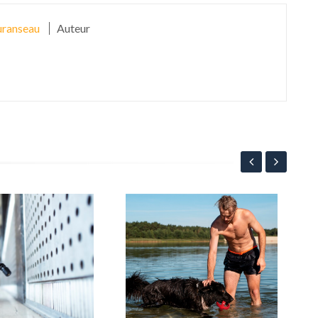
ranseau
Auteur
5 m
à c
1