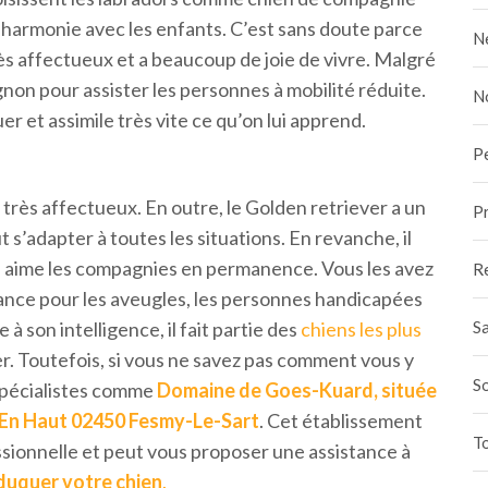
e harmonie avec les enfants. C’est sans doute parce
N
très affectueux et a beaucoup de joie de vivre. Malgré
gnon pour assister les personnes à mobilité réduite.
N
uer et assimile très vite ce qu’on lui apprend.
P
et très affectueux. En outre, le Golden retriever a un
Pr
 s’adapter à toutes les situations. En revanche, il
 il aime les compagnies en permanence. Vous les avez
R
ance pour les aveugles, les personnes handicapées
Sa
 à son intelligence, il fait partie des
chiens les plus
r. Toutefois, si vous ne savez pas comment vous y
S
 spécialistes comme
Domaine de Goes-Kuard, située
En Haut 02450 Fesmy-Le-Sart
. Cet établissement
To
sionnelle et peut vous proposer une assistance à
duquer votre chien
.