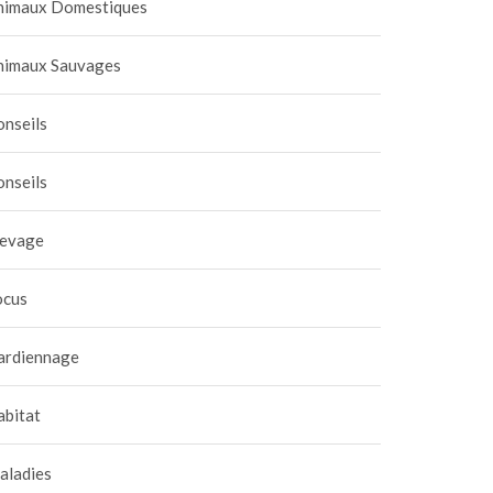
nimaux Domestiques
nimaux Sauvages
onseils
onseils
levage
ocus
ardiennage
abitat
aladies