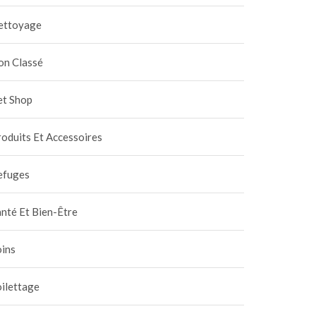
ettoyage
on Classé
et Shop
oduits Et Accessoires
efuges
nté Et Bien-Être
oins
ilettage