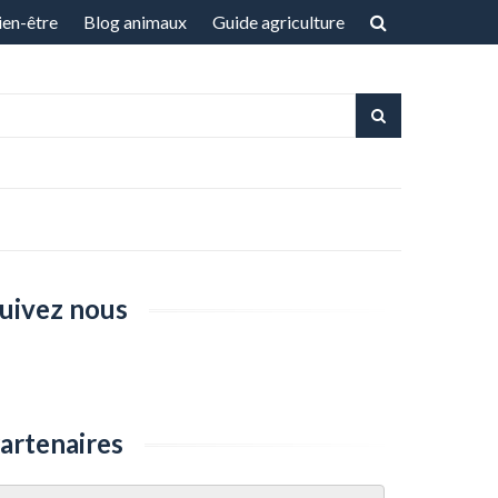
ien-être
Blog animaux
Guide agriculture
uivez nous
artenaires