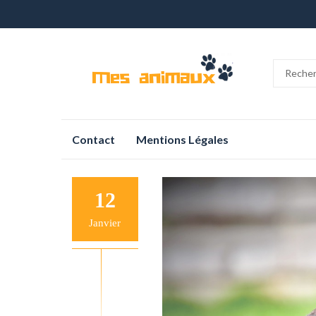
Aller
Contact
Mentions Légales
au
contenu
12
Janvier