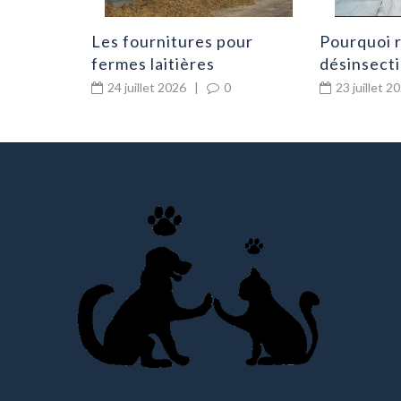
Les fournitures pour
Pourquoi r
fermes laitières
désinsecti
indispensables au
premiers 
24 juillet 2026
|
0
23 juillet 2
quotidien
d’infestat