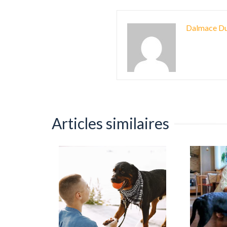
Dalmace Du
Articles similaires
 une
 qualité
?
|
0