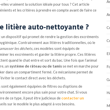
A
-elles vraiment la solution idéale pour tous ? Cet article
énients et les critères à prendre en compte avant de faire ce
A
e litière auto-nettoyante ?
C
 un dispositif qui promet de rendre la gestion des excréments
C
hygiénique. Contrairement aux litières traditionnelles, où le
amasser les déchets
, ces modèles sont équipés de
E
ner les excréments et garder la litière propre. Ces litières
tent quand le chat entre et sort du bac. Une fois que l’animal
ère, un
système de râteau ou de tamis
se met en marche pour
F
ocker dans un compartiment fermé. Ce mécanisme permet de
éviter le contact direct avec les déchets.
G
 sont également équipées de filtres ou d’options de
nvironnement encore plus sain pour votre chat. Si vous
H
re de ce type, il peut être judicieux de
contacter un
eils sur le modèle le plus adapté à vos besoins.
M