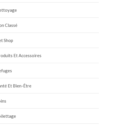
ettoyage
on Classé
et Shop
oduits Et Accessoires
efuges
nté Et Bien-Être
oins
ilettage