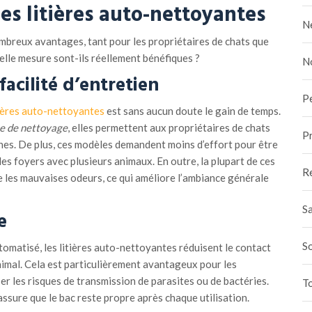
es litières auto-nettoyantes
N
mbreux avantages, tant pour les propriétaires de chats que
elle mesure sont-ils réellement bénéfiques ?
N
acilité d’entretien
P
tières auto-nettoyantes
est sans aucun doute le gain de temps.
e de nettoyage
, elles permettent aux propriétaires de chats
Pr
ches. De plus, ces modèles demandent moins d’effort pour être
es foyers avec plusieurs animaux. En outre, la plupart de ces
R
e les mauvaises odeurs, ce qui améliore l’ambiance générale
Sa
e
S
omatisé, les litières auto-nettoyantes réduisent le contact
nimal. Cela est particulièrement avantageux pour les
r les risques de transmission de parasites ou de bactéries.
To
assure que le bac reste propre après chaque utilisation.