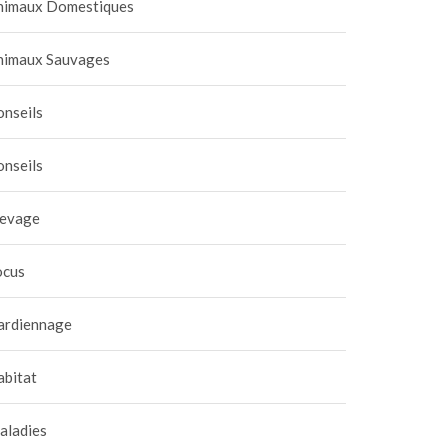
nimaux Domestiques
nimaux Sauvages
onseils
onseils
levage
ocus
ardiennage
abitat
aladies