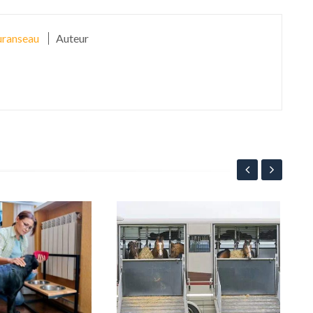
ranseau
Auteur
Bos
Bou
com
9