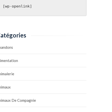
[wp-openlink]
atégories
bandons
limentation
nimalerie
nimaux
nimaux De Compagnie