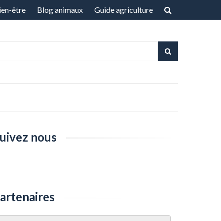
ien-être
Blog animaux
Guide agriculture
uivez nous
artenaires