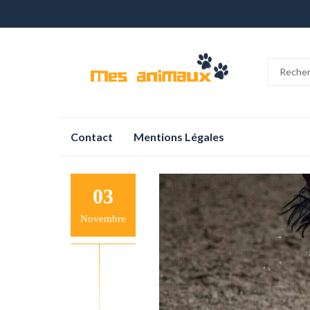
Aller
Contact
Mentions Légales
au
contenu
03
Novembre