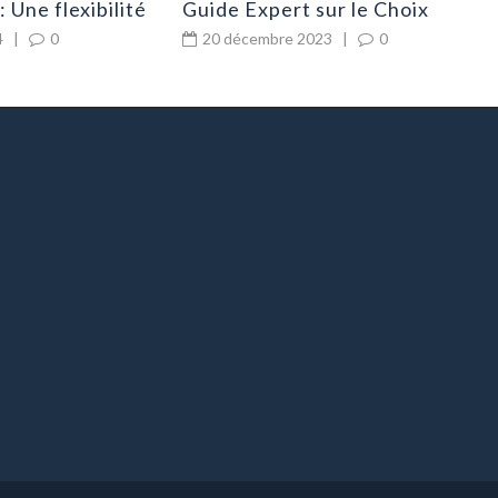
 Une flexibilité
Guide Expert sur le Choix
ntreprises en
Idéal
4
|
0
20 décembre 2023
|
0
e