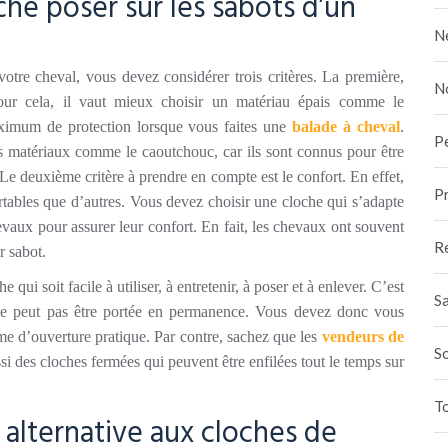
he poser sur les sabots d’un
N
otre cheval, vous devez considérer trois critères. La première,
N
Pour cela, il vaut mieux choisir un matériau épais comme le
maximum de protection lorsque vous faites une
bal
ade à
cheva
l
.
P
s matériaux comme le caoutchouc, car ils sont connus pour être
 Le deuxième critère à prendre en compte est le confort. En effet,
Pr
rtables que d’autres. Vous devez choisir une cloche qui s’adapte
vaux pour assurer leur confort. En fait, les chevaux ont souvent
R
r sabot.
qui soit facile à utiliser, à entretenir, à poser et à enlever. C’est
Sa
e ne peut pas être portée en permanence. Vous devez donc vous
me d’ouverture pratique. Par contre, sachez que les
vendeurs de
S
i des cloches fermées qui peuvent être enfilées tout le temps sur
To
 alternative aux cloches de