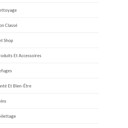
ettoyage
on Classé
et Shop
oduits Et Accessoires
efuges
nté Et Bien-Être
oins
ilettage