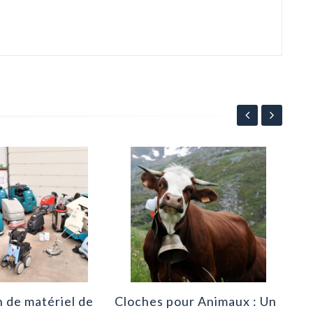
Le 
L’I
Co
2
n de matériel de
Cloches pour Animaux : Un