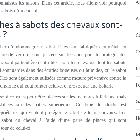
A
nnaissez les raisons. Dans cet article, nous allons voir pourquoi
s sabots d’un cheval.
A
ches à sabots des chevaux sont-
 ?
C
viter d’endommager le sabot. Elles sont fabriquées en métal, en
C
bre de verre et sont placées sur le sabot pour le protéger des
es sont particulièrement utiles pour les chevaux dont les sabots
E
ui sont gardés dans des écuries boueuses ou humides, où le sabot
lles sont également utilisées comme mesure préventive contre la
F
fongique qui peut ronger celui-ci et provoquer une boiterie.
sont conçues pour être placées sur les membres inférieurs, mais
G
stallées sur les pattes supérieures. Ce type de cloche est
opriétaires qui veulent protéger le sabot de leurs chevaux. Les
H
u sabot du cheval à l’aide d’une paire de pinces qui sont
tour de celui-ci.
M