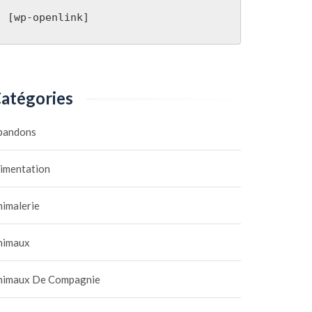
[wp-openlink]
atégories
bandons
limentation
nimalerie
nimaux
nimaux De Compagnie