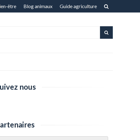
ien-être
Blog animaux
Guide agriculture
uivez nous
artenaires