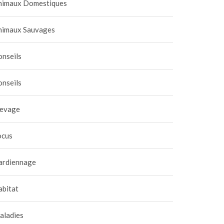
nimaux Domestiques
nimaux Sauvages
onseils
onseils
levage
ocus
ardiennage
abitat
aladies