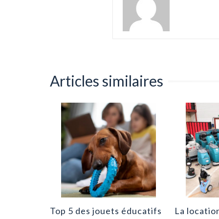
Articles similaires
hien :
tion et
0
Top 5 des jouets éducatifs
La locatio