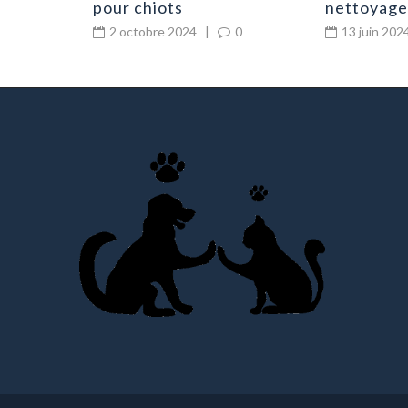
pour chiots
nettoyage:
pour les e
2 octobre 2024
|
0
13 juin 202
croissanc