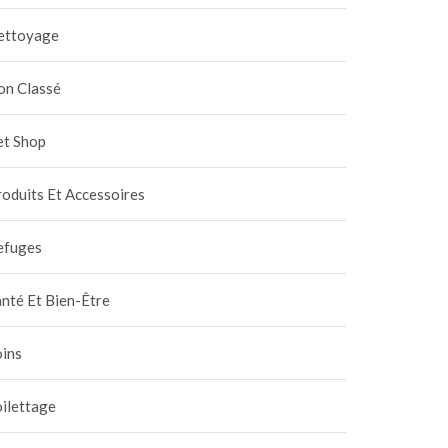
ettoyage
on Classé
et Shop
oduits Et Accessoires
efuges
nté Et Bien-Être
oins
ilettage