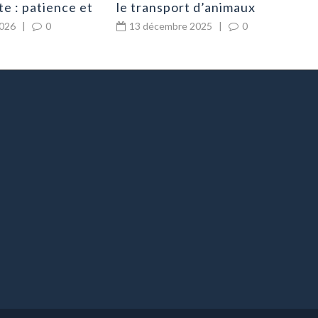
te : patience et
le transport d’animaux
2026
|
0
13 décembre 2025
|
0