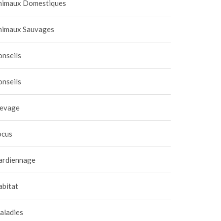
nimaux Domestiques
nimaux Sauvages
onseils
onseils
levage
ocus
ardiennage
abitat
aladies