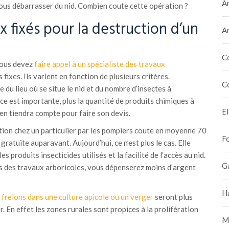
A
us débarrasser du nid. Combien coute cette opération ?
x fixés pour la destruction d’un
A
C
 vous devez
faire appel à un spécialiste des travaux
s fixes. Ils varient en fonction de plusieurs critères.
C
 du lieu où se situe le nid et du nombre d’insectes à
ace est importante, plus la quantité de produits chimiques à
E
 en tiendra compte pour faire son devis.
tion chez un particulier par les pompiers coute en moyenne 70
F
gratuite auparavant. Aujourd’hui, ce n’est plus le cas. Elle
 produits insecticides utilisés et la facilité de l’accès au nid.
G
es des travaux arboricoles, vous dépenserez moins d’argent
H
e frelons dans une culture apicole ou un verger
seront plus
. En effet les zones rurales sont propices à la prolifération
M