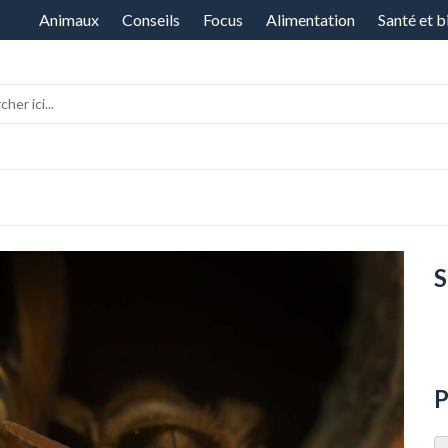
Aller
Animaux
Conseils
Focus
Alimentation
Santé et b
au
contenu
S
P