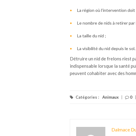
La région où l’intervention doit a
Le nombre de nids à retirer par 
La taille du nid ;
La visibilité du nid depuis le sol.
Détruire un nid de frelons n’est 
indispensable lorsque la santé p
peuvent cohabiter avec des hom
Catégories :
Animaux
|
0
Dalmace Du