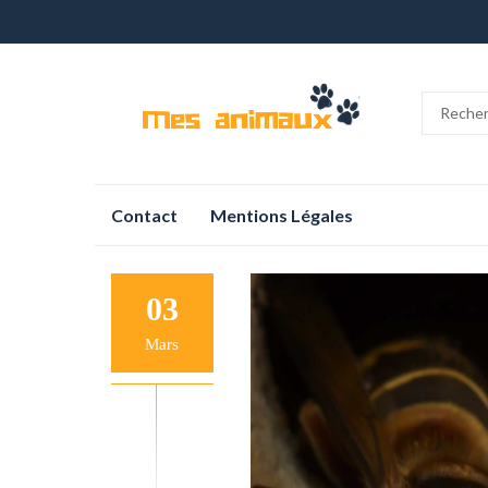
Aller
Contact
Mentions Légales
au
contenu
03
Mars