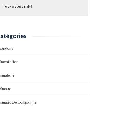
[wp-openlink]
atégories
bandons
limentation
nimalerie
nimaux
nimaux De Compagnie