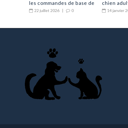
les commandes de base de
chien adul
vos canins
routine
22 juillet 2026
|
0
14 janvier 