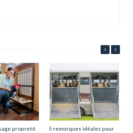
Bos
Bou
com
9
sage propreté
5 remorques idéales pour