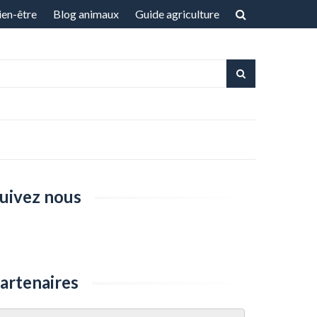
ien-être
Blog animaux
Guide agriculture
uivez nous
artenaires