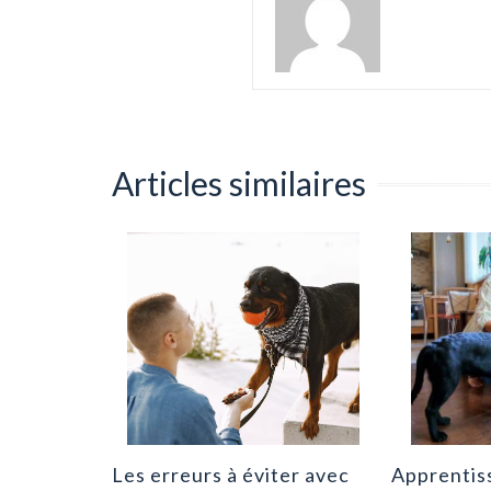
Articles similaires
 une
 qualité
?
|
0
Les erreurs à éviter avec
Apprentis