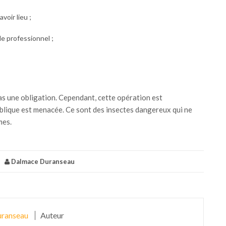
voir lieu ;
le professionnel ;
pas une obligation. Cependant, cette opération est
ublique est menacée. Ce sont des insectes dangereux qui ne
mes.
|
Dalmace Duranseau
ranseau
Auteur