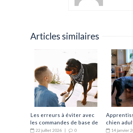
Articles similaires
 une
 qualité
?
|
0
Les erreurs à éviter avec
Apprentis
les commandes de base de
chien adul
vos canins
routine
22 juillet 2026
|
0
14 janvier 