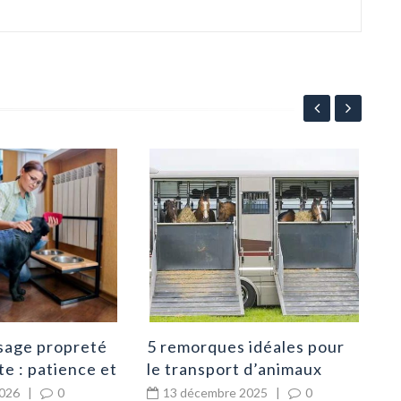
Bos
Bou
com
9
sage propreté
5 remorques idéales pour
te : patience et
le transport d’animaux
2026
|
0
13 décembre 2025
|
0