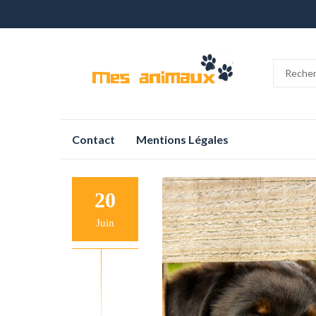
Aller
Contact
Mentions Légales
au
contenu
20
Juin