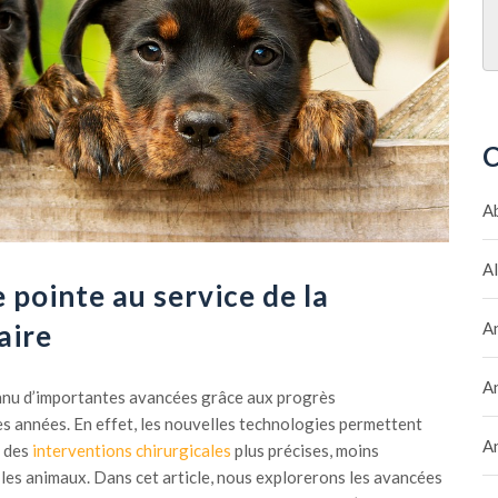
C
A
A
 pointe au service de la
aire
A
A
onnu d’importantes avancées grâce aux progrès
s années. En effet, les nouvelles technologies permettent
A
r des
interventions
chirurgicales
plus précises, moins
 les animaux. Dans cet article, nous explorerons les avancées