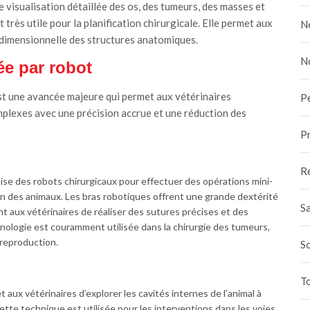
ne visualisation détaillée des os, des tumeurs, des masses et
très utile pour la planification chirurgicale. Elle permet aux
N
ridimensionnelle des structures anatomiques.
N
ée par robot
est une avancée majeure qui permet aux vétérinaires
P
mplexes avec une précision accrue et une réduction des
Pr
R
lise des robots chirurgicaux pour effectuer des opérations mini-
men des animaux. Les bras robotiques offrent une grande dextérité
Sa
nt aux vétérinaires de réaliser des sutures précises et des
nologie est couramment utilisée dans la chirurgie des tumeurs,
reproduction.
S
To
 aux vétérinaires d’explorer les cavités internes de l’animal à
ette technique est utilisée pour les interventions dans les voies