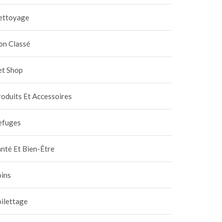
ettoyage
on Classé
et Shop
oduits Et Accessoires
efuges
nté Et Bien-Être
oins
ilettage