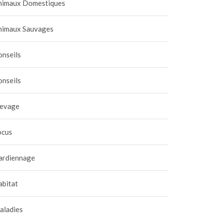
nimaux Domestiques
nimaux Sauvages
onseils
onseils
levage
ocus
ardiennage
abitat
aladies