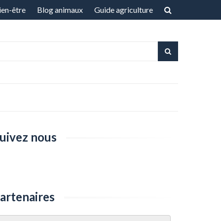
ien-être
Blog animaux
Guide agriculture
uivez nous
artenaires