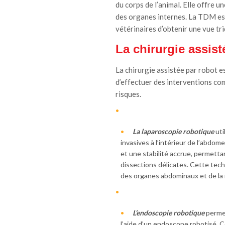
du corps de l’animal. Elle offre u
des organes internes. La TDM est 
vétérinaires d’obtenir une vue t
La chirurgie assist
La chirurgie assistée par robot 
d’effectuer des interventions co
risques.
La laparoscopie robotique
uti
invasives à l’intérieur de l’abdo
et une stabilité accrue, permetta
dissections délicates. Cette tech
des organes abdominaux et de la 
L’endoscopie robotique
permet
l’aide d’un endoscope robotisé. C