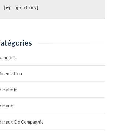
[wp-openlink]
atégories
bandons
limentation
nimalerie
nimaux
nimaux De Compagnie