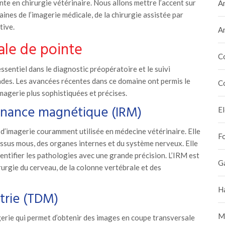
te en chirurgie vétérinaire. Nous allons mettre l’accent sur
A
ines de l’imagerie médicale, de la chirurgie assistée par
tive.
A
ale de pointe
C
ssentiel dans le diagnostic préopératoire et le suivi
des. Les avancées récentes dans ce domaine ont permis le
C
agerie plus sophistiquées et précises.
sonance magnétique (IRM)
E
d’imagerie couramment utilisée en médecine vétérinaire. Elle
F
issus mous, des organes internes et du système nerveux. Elle
entifier les pathologies avec une grande précision. L’IRM est
G
rurgie du cerveau, de la colonne vertébrale et des
H
rie (TDM)
M
rie qui permet d’obtenir des images en coupe transversale