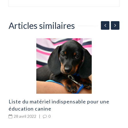
Articles similaires
T
m
Liste du matériel indispensable pour une
éducation canine
28 avril 2022
|
0