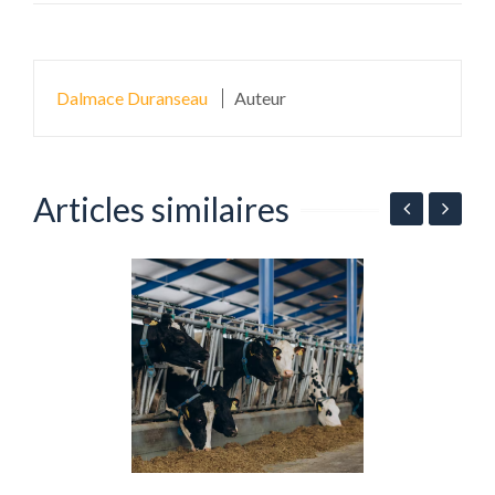
Dalmace Duranseau
Auteur
Articles similaires
n
P
l