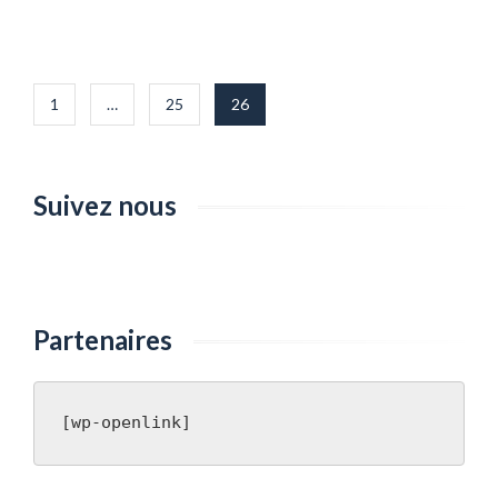
Pagination
1
…
25
26
des
publications
Suivez nous
Partenaires
[wp-openlink]