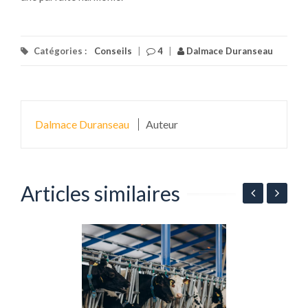
Catégories :
Conseils
|
4
|
Dalmace Duranseau
Dalmace Duranseau
Auteur
Articles similaires
n
P
l