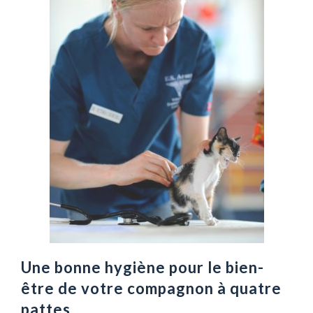
t
r
e
a
n
i
m
a
l
d
e
c
o
m
p
a
Une bonne hygiène pour le bien-
g
être de votre compagnon à quatre
n
pattes
i