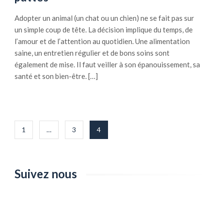
e
Adopter un animal (un chat ou un chien) ne se fait pas sur
un simple coup de tête. La décision implique du temps, de
l’amour et de l’attention au quotidien. Une alimentation
saine, un entretien régulier et de bons soins sont
également de mise. Il faut veiller à son épanouissement, sa
santé et son bien-être. […]
Pagination
1
…
3
4
des
publications
Suivez nous