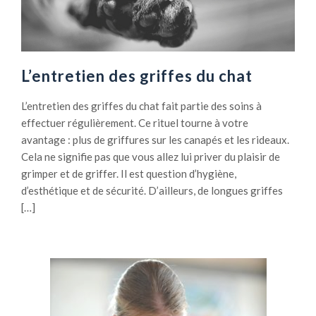
b
o
n
n
L’entretien des griffes du chat
e
h
L’entretien des griffes du chat fait partie des soins à
y
effectuer régulièrement. Ce rituel tourne à votre
g
avantage : plus de griffures sur les canapés et les rideaux.
i
Cela ne signifie pas que vous allez lui priver du plaisir de
è
grimper et de griffer. Il est question d’hygiène,
n
d’esthétique et de sécurité. D’ailleurs, de longues griffes
e
[…]
p
o
u
r
v
o