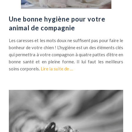
Une bonne hygiène pour votre
animal de compagnie
Les caresses et les mots doux ne suffisent pas pour faire le
bonheur de votre chien ! L’hygiène est un des éléments clés
qui permettra à votre compagnon à quatre pattes d’être en
bonne santé et en pleine forme. Il lui faut les meilleurs
à
soins corporels.
Lire la suite de
…
p
r
o
p
o
s
U
n
e