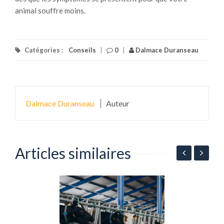
animal souffre moins.
Catégories :
Conseils
|
0
|
Dalmace Duranseau
Dalmace Duranseau
Auteur
Articles similaires
n
P
l