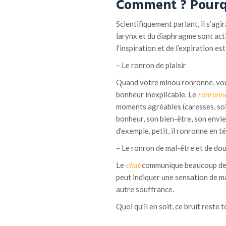
Comment ?
Pourq
Scientifiquement parlant, il s’agi
larynx et du diaphragme sont acti
l’inspiration et de l’expiration e
– Le ronron de plaisir
Quand votre minou ronronne, vou
bonheur inexplicable. Le
ronronn
moments agréables (caresses, soi
bonheur, son bien-être, son envie d
d’exemple, petit, il ronronne en t
– Le ronron de mal-être et de do
Le
chat
communique beaucoup de c
peut indiquer une sensation de ma
autre souffrance.
Quoi qu’il en soit, ce bruit reste