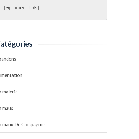
[wp-openlink]
atégories
bandons
limentation
nimalerie
nimaux
nimaux De Compagnie