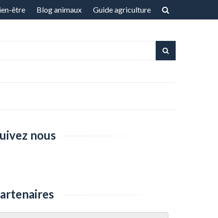
ien-être
Blog animaux
Guide agriculture
uivez nous
artenaires