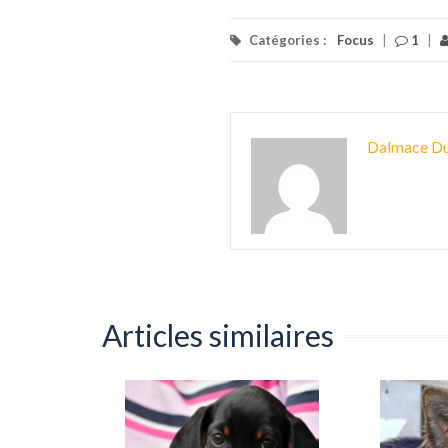
Catégories :
Focus
|
1
|
Dalmace Du
Articles similaires
adies du
es à