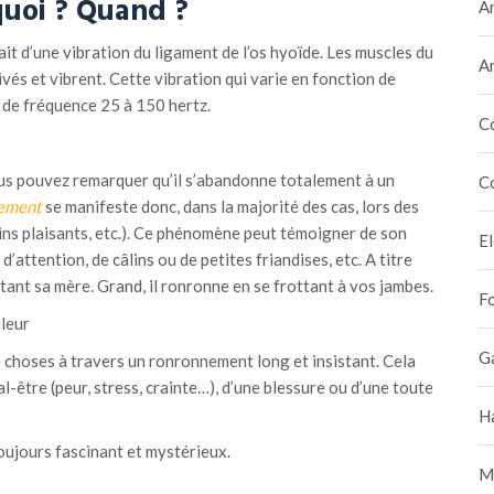
uoi ?
Quand ?
A
rait d’une vibration du ligament de l’os hyoïde. Les muscles du
A
vés et vibrent. Cette vibration qui varie en fonction de
st de fréquence 25 à 150 hertz.
C
s pouvez remarquer qu’il s’abandonne totalement à un
C
ement
se manifeste donc, dans la majorité des cas, lors des
ns plaisants, etc.). Ce phénomène peut témoigner de son
E
’attention, de câlins ou de petites friandises, etc. A titre
étant sa mère. Grand, il ronronne en se frottant à vos jambes.
F
uleur
G
hoses à travers un ronronnement long et insistant. Cela
l-être (peur, stress, crainte…), d’une blessure ou d’une toute
H
 toujours fascinant et mystérieux.
M