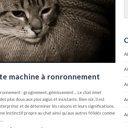
C
A
A
tite machine à ronronnement
A
ronronnement ; grognement, gémissement… Le chat émet
es plus doux aux plus aigus et insistants. Bien sûr, il est
A
interpréter et de déterminer les raisons et leurs significations.
 instinctif propre au chat ainsi qu’aux autres félidés comme
A
s…