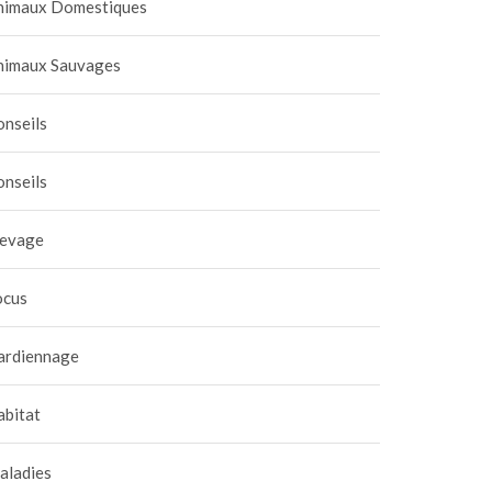
nimaux Domestiques
nimaux Sauvages
onseils
onseils
levage
ocus
ardiennage
abitat
aladies