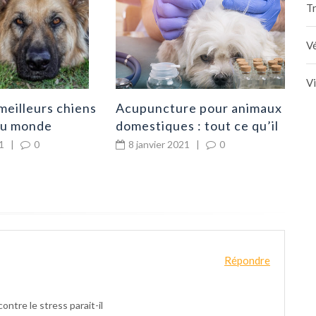
Tr
Vé
V
Acupuncture pour animaux
meilleurs chiens
domestiques : tout ce qu’il
au monde
faut savoir
8 janvier 2021
|
0
1
|
0
Répondre
ontre le stress parait-il