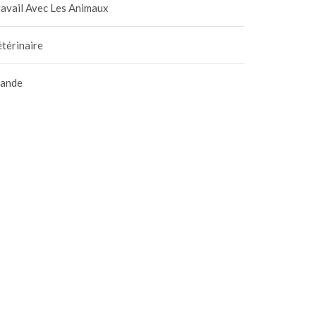
l’homme
avail Avec Les Animaux
8 septembre 2020
|
0
térinaire
iande