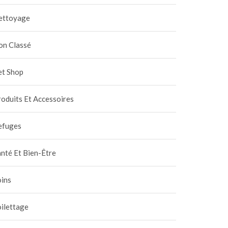
ettoyage
on Classé
et Shop
oduits Et Accessoires
efuges
nté Et Bien-Être
oins
 chiens de garde
Focus sur les maladies du
ilettage
chat transmissibles à
0 novembre 2020
|
0