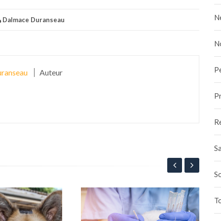
N
Dalmace Duranseau
N
P
ranseau
Auteur
Pr
R
Sa
S
Les
To
3