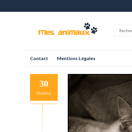
Aller
Contact
Mentions Légales
au
contenu
30
Octobre