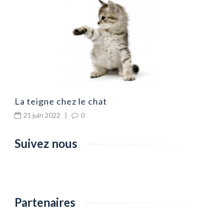
n
C
d
La teigne chez le chat
21 juin 2022
|
0
Suivez nous
Partenaires