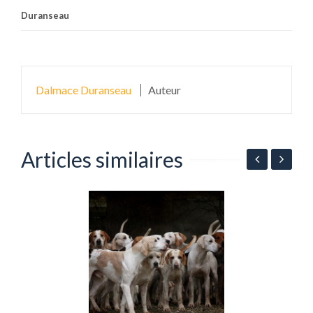
Duranseau
Dalmace Duranseau
Auteur
Articles similaires
et
L
p