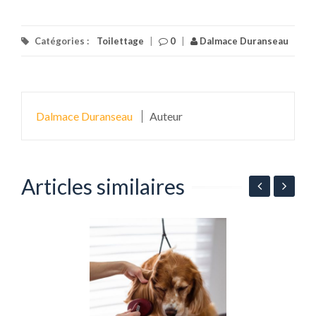
Catégories :
Toilettage
|
0
|
Dalmace Duranseau
Dalmace Duranseau
Auteur
Articles similaires
L
s