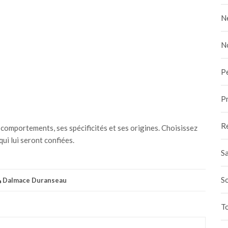
N
N
P
Pr
R
comportements, ses spécificités et ses origines. Choisissez
qui lui seront confiées.
Sa
S
Dalmace Duranseau
To