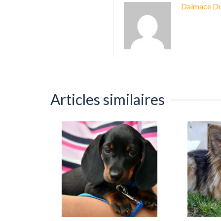
Dalmace Du
Articles similaires
adies du
es à
0