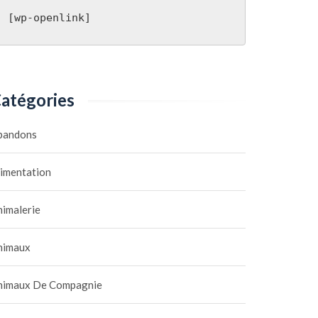
[wp-openlink]
atégories
bandons
limentation
nimalerie
nimaux
nimaux De Compagnie