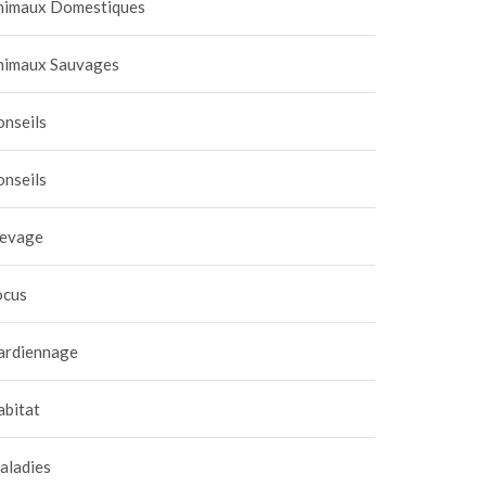
nimaux Domestiques
nimaux Sauvages
onseils
onseils
levage
ocus
ardiennage
abitat
aladies