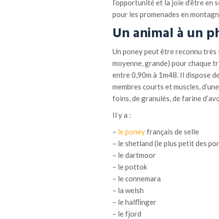
l’opportunité et la joie d’être en
pour les promenades en montagn
Un animal à un ph
Un poney peut être reconnu très f
moyenne, grande) pour chaque tra
entre 0,90m à 1m48. Il dispose de
membres courts et muscles, d’une b
foins, de granulés, de farine d’avo
Il y a :
–
le poney
français de selle
– le shetland (le plus petit des po
– le dartmoor
– le pottok
– le connemara
– la welsh
– le halflinger
– le fjord