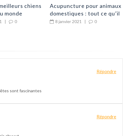
Acupuncture pour animaux
meilleurs chiens
domestiques : tout ce qu’il
au monde
faut savoir
8 janvier 2021
|
0
1
|
0
Répondre
 bêtes sont fascinantes
Répondre
mais chuuut