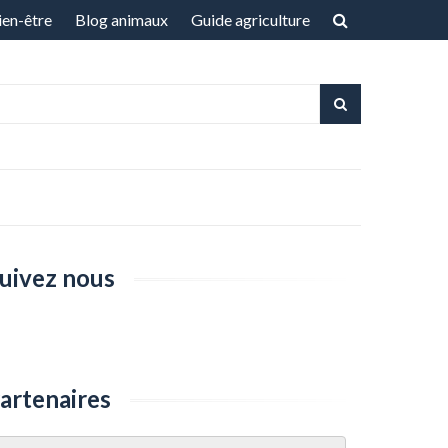
ien-être
Blog animaux
Guide agriculture
uivez nous
artenaires