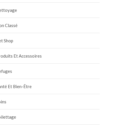
ettoyage
on Classé
et Shop
oduits Et Accessoires
efuges
nté Et Bien-Être
oins
ilettage