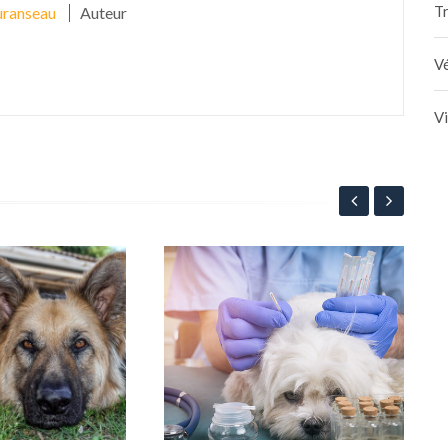
Tr
ranseau
Auteur
Vé
V
Les
3