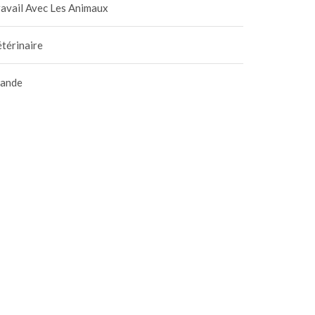
avail Avec Les Animaux
térinaire
iande
 chiens de garde
Focus sur les maladies du
chat transmissibles à
0 novembre 2020
|
0
l’homme
8 septembre 2020
|
0