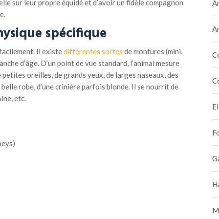
 selle sur leur propre équidé et d’avoir un fidèle compagnon
A
e.
ysique spécifique
A
acilement. Il existe
différentes sortes
de montures (mini,
C
nche d’âge. D’un point de vue standard, l’animal mesure
 petites oreilles, de grands yeux, de larges naseaux, des
C
elle robe, d’une crinière parfois blonde. Il se nourrit de
ine, etc.
E
F
neys)
G
H
M