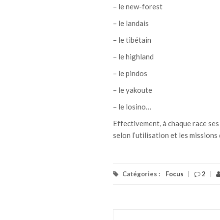
– le new-forest
– le landais
– le tibétain
– le highland
– le pindos
– le yakoute
– le losino…
Effectivement, à chaque race ses 
selon l’utilisation et les missions 
Catégories :
Focus
|
2
|