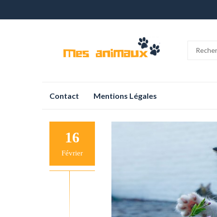
Aller
Contact
Mentions Légales
au
contenu
16
Février