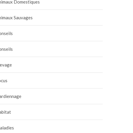
nimaux Domestiques
nimaux Sauvages
onseils
onseils
levage
ocus
ardiennage
abitat
aladies