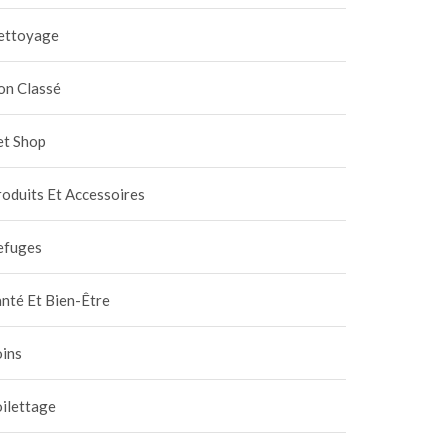
ettoyage
on Classé
et Shop
oduits Et Accessoires
efuges
nté Et Bien-Être
oins
ilettage