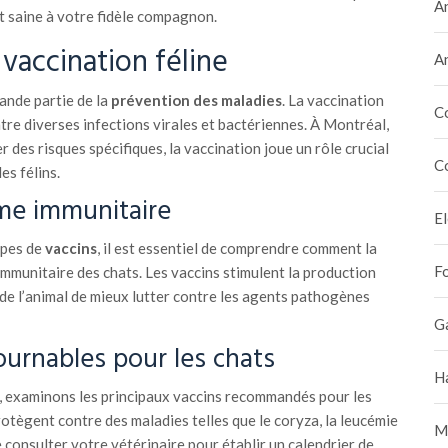
A
t saine à votre fidèle compagnon.
vaccination féline
A
ande partie de la
prévention des maladies
. La vaccination
C
tre diverses infections virales et bactériennes. À Montréal,
 des risques spécifiques, la vaccination joue un rôle crucial
C
es félins.
ème immunitaire
E
ypes de
vaccins
, il est essentiel de comprendre comment la
F
mmunitaire des chats. Les vaccins stimulent la production
de l’animal de mieux lutter contre les agents pathogènes
G
ournables pour les chats
H
s, examinons les principaux vaccins recommandés pour les
rotègent contre des maladies telles que le coryza, la leucémie
M
e consulter votre vétérinaire pour établir un calendrier de