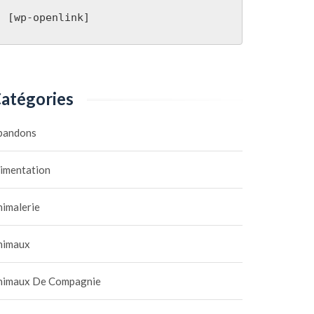
[wp-openlink]
atégories
bandons
limentation
nimalerie
nimaux
nimaux De Compagnie