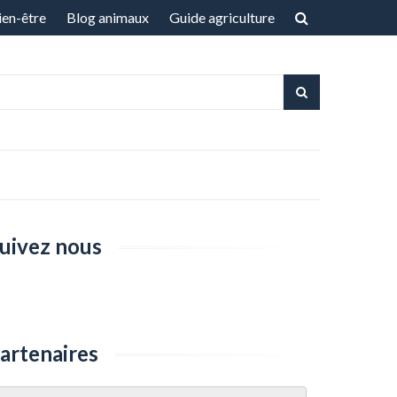
ien-être
Blog animaux
Guide agriculture
uivez nous
artenaires